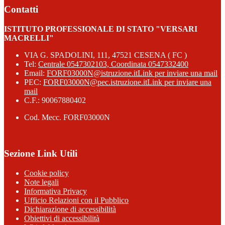
Contatti
ISTITUTO PROFESSIONALE DI STATO "VERSARI
MACRELLI"
VIA G. SPADOLINI, 111, 47521 CESENA ( FC )
Tel:
Centrale 0547302103, Coordinata 0547332400
Email:
FORF03000N@istruzione.it
Link per inviare una mail
PEC:
FORF03000N@pec.istruzione.it
Link per inviare una
mail
C.F.: 90067880402
Cod. Mecc. FORF03000N
Sezione Link Utili
Cookie policy
Note legali
Informativa Privacy
Ufficio Relazioni con il Pubblico
Dichiarazione di accessibilità
Obiettivi di accessibilità