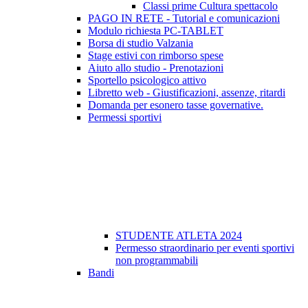
Classi prime Cultura spettacolo
PAGO IN RETE - Tutorial e comunicazioni
Modulo richiesta PC-TABLET
Borsa di studio Valzania
Stage estivi con rimborso spese
Aiuto allo studio - Prenotazioni
Sportello psicologico attivo
Libretto web - Giustificazioni, assenze, ritardi
Domanda per esonero tasse governative.
Permessi sportivi
STUDENTE ATLETA 2024
Permesso straordinario per eventi sportivi
non programmabili
Bandi