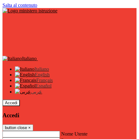
Salta al contenuto
Italiano
Italiano
English
Français
Español
عربى
Accedi
Accedi
button close
×
Nome Utente