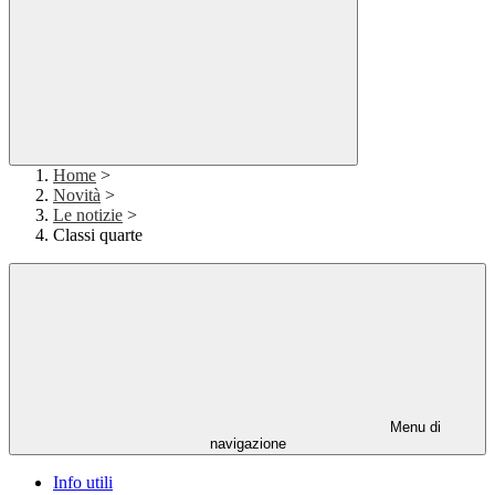
Home
>
Novità
>
Le notizie
>
Classi quarte
Menu di
navigazione
Info utili