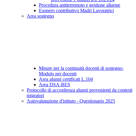
Procedura antiterremoto e gestione allarme
Esonero contributivo Madri Lavoratrici
Area sostegno
Misure per la continuità docenti di sostegno-
Modulo per docenti
Area alunni certificati L.104
Area DSA-BES
Protocollo di accoglienza alunni provenienti da contesti
migratori
Autovalutazione d'istituto - Questionario 2025