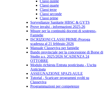
Classi quinte
Classi quarte
Classi terze
Classi seconde
Classi prime
Sorveglianze Sanitarie HBSC & GYTS
Prove invalsi - informazioni 2025-26
Misure per la continuità docenti di sostegno-
Famiglie
ISCRIZIONI CLASSI PRIME-Proroga
scadenza al 21 febbraio 2026
Manuale Classeviva per famiglie
Bando provinciale per la concessione di Borse di
Studio a.s. 2025/2026 SCADENZA 24
OTTOBRE
Modulo richiesta Entrata posticipata - Uscita
Anticipata
ASSEGNAZIONE SPAZI-AULE
Tutorial - Scaricare programmi svolti su
Classeviva
Programmazioni per competenze