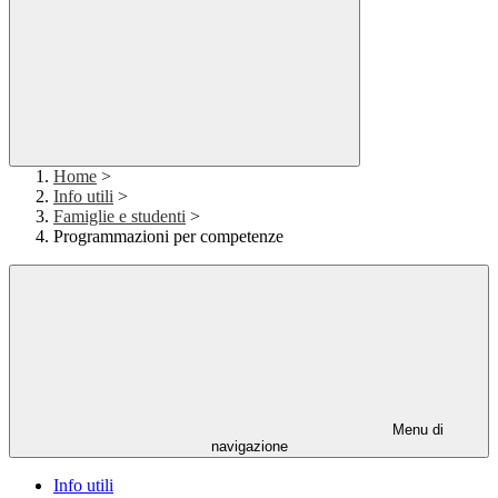
Home
>
Info utili
>
Famiglie e studenti
>
Programmazioni per competenze
Menu di
navigazione
Info utili