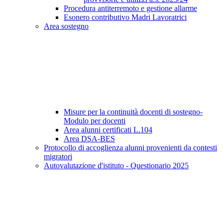
Procedura antiterremoto e gestione allarme
Esonero contributivo Madri Lavoratrici
Area sostegno
Misure per la continuità docenti di sostegno-
Modulo per docenti
Area alunni certificati L.104
Area DSA-BES
Protocollo di accoglienza alunni provenienti da contesti
migratori
Autovalutazione d'istituto - Questionario 2025