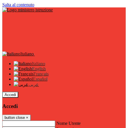
Salta al contenuto
Italiano
Italiano
English
Français
Español
عربى
Accedi
Accedi
button close
×
Nome Utente