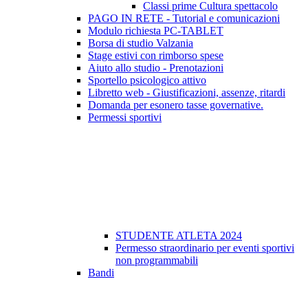
Classi prime Cultura spettacolo
PAGO IN RETE - Tutorial e comunicazioni
Modulo richiesta PC-TABLET
Borsa di studio Valzania
Stage estivi con rimborso spese
Aiuto allo studio - Prenotazioni
Sportello psicologico attivo
Libretto web - Giustificazioni, assenze, ritardi
Domanda per esonero tasse governative.
Permessi sportivi
STUDENTE ATLETA 2024
Permesso straordinario per eventi sportivi
non programmabili
Bandi