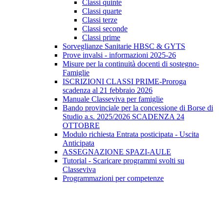
Classi quinte
Classi quarte
Classi terze
Classi seconde
Classi prime
Sorveglianze Sanitarie HBSC & GYTS
Prove invalsi - informazioni 2025-26
Misure per la continuità docenti di sostegno-
Famiglie
ISCRIZIONI CLASSI PRIME-Proroga
scadenza al 21 febbraio 2026
Manuale Classeviva per famiglie
Bando provinciale per la concessione di Borse di
Studio a.s. 2025/2026 SCADENZA 24
OTTOBRE
Modulo richiesta Entrata posticipata - Uscita
Anticipata
ASSEGNAZIONE SPAZI-AULE
Tutorial - Scaricare programmi svolti su
Classeviva
Programmazioni per competenze