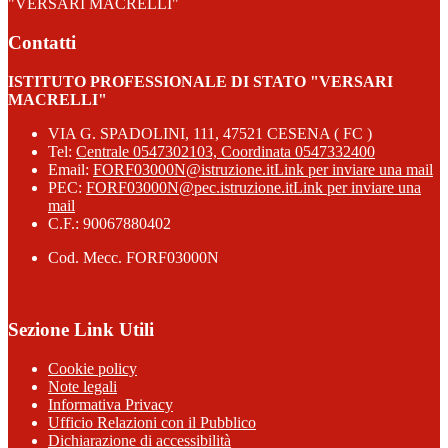
"VERSARI MACRELLI"
Contatti
ISTITUTO PROFESSIONALE DI STATO "VERSARI
MACRELLI"
VIA G. SPADOLINI, 111, 47521 CESENA ( FC )
Tel:
Centrale 0547302103, Coordinata 0547332400
Email:
FORF03000N@istruzione.it
Link per inviare una mail
PEC:
FORF03000N@pec.istruzione.it
Link per inviare una
mail
C.F.: 90067880402
Cod. Mecc. FORF03000N
Sezione Link Utili
Cookie policy
Note legali
Informativa Privacy
Ufficio Relazioni con il Pubblico
Dichiarazione di accessibilità