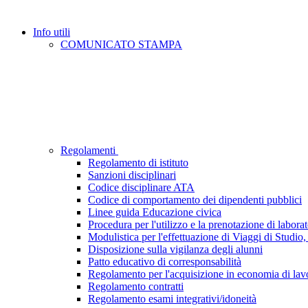
Info utili
COMUNICATO STAMPA
Regolamenti
Regolamento di istituto
Sanzioni disciplinari
Codice disciplinare ATA
Codice di comportamento dei dipendenti pubblici
Linee guida Educazione civica
Procedura per l'utilizzo e la prenotazione di laborat
Modulistica per l'effettuazione di Viaggi di Studio, 
Disposizione sulla vigilanza degli alunni
Patto educativo di corresponsabilità
Regolamento per l'acquisizione in economia di lavor
Regolamento contratti
Regolamento esami integrativi/idoneità