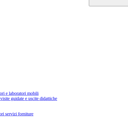
ori e laboratori mobili
visite guidate e uscite didattiche
i servizi forniture