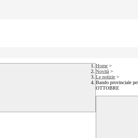
Home
>
Novità
>
Le notizie
>
Bando provinciale pe
OTTOBRE