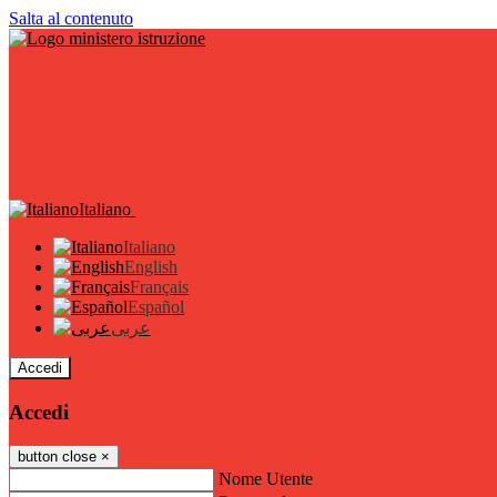
Salta al contenuto
Italiano
Italiano
English
Français
Español
عربى
Accedi
Accedi
button close
×
Nome Utente