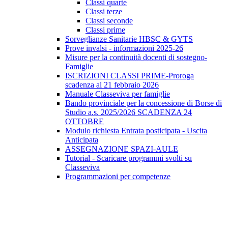
Classi quarte
Classi terze
Classi seconde
Classi prime
Sorveglianze Sanitarie HBSC & GYTS
Prove invalsi - informazioni 2025-26
Misure per la continuità docenti di sostegno-
Famiglie
ISCRIZIONI CLASSI PRIME-Proroga
scadenza al 21 febbraio 2026
Manuale Classeviva per famiglie
Bando provinciale per la concessione di Borse di
Studio a.s. 2025/2026 SCADENZA 24
OTTOBRE
Modulo richiesta Entrata posticipata - Uscita
Anticipata
ASSEGNAZIONE SPAZI-AULE
Tutorial - Scaricare programmi svolti su
Classeviva
Programmazioni per competenze