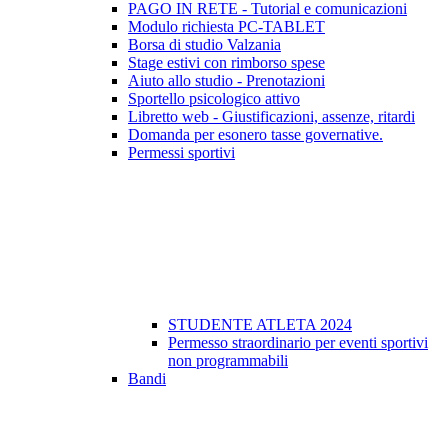
PAGO IN RETE - Tutorial e comunicazioni
Modulo richiesta PC-TABLET
Borsa di studio Valzania
Stage estivi con rimborso spese
Aiuto allo studio - Prenotazioni
Sportello psicologico attivo
Libretto web - Giustificazioni, assenze, ritardi
Domanda per esonero tasse governative.
Permessi sportivi
STUDENTE ATLETA 2024
Permesso straordinario per eventi sportivi
non programmabili
Bandi