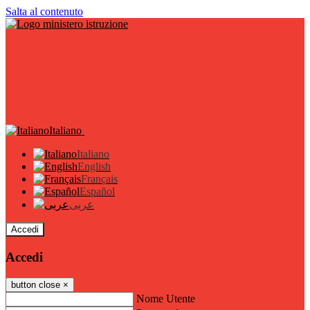
Salta al contenuto
Italiano
Italiano
English
Français
Español
عربى
Accedi
Accedi
button close
×
Nome Utente