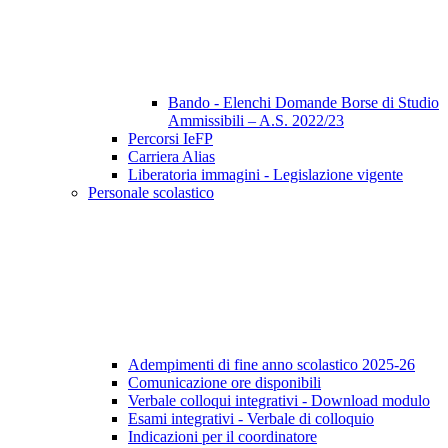
Bando - Elenchi Domande Borse di Studio
Ammissibili – A.S. 2022/23
Percorsi IeFP
Carriera Alias
Liberatoria immagini - Legislazione vigente
Personale scolastico
Adempimenti di fine anno scolastico 2025-26
Comunicazione ore disponibili
Verbale colloqui integrativi - Download modulo
Esami integrativi - Verbale di colloquio
Indicazioni per il coordinatore