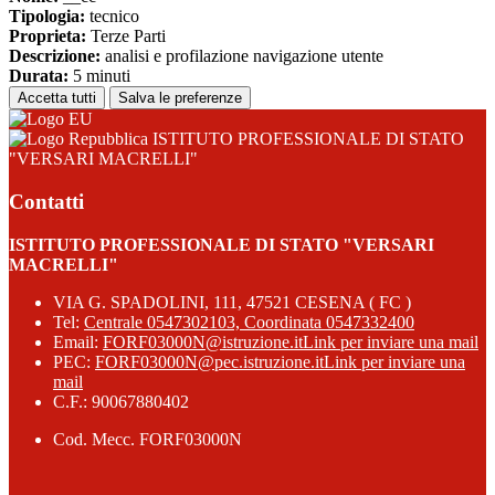
Tipologia:
tecnico
Proprieta:
Terze Parti
Descrizione:
analisi e profilazione navigazione utente
Durata:
5 minuti
Accetta tutti
Salva le preferenze
ISTITUTO PROFESSIONALE DI STATO
"VERSARI MACRELLI"
Contatti
ISTITUTO PROFESSIONALE DI STATO "VERSARI
MACRELLI"
VIA G. SPADOLINI, 111, 47521 CESENA ( FC )
Tel:
Centrale 0547302103, Coordinata 0547332400
Email:
FORF03000N@istruzione.it
Link per inviare una mail
PEC:
FORF03000N@pec.istruzione.it
Link per inviare una
mail
C.F.: 90067880402
Cod. Mecc. FORF03000N