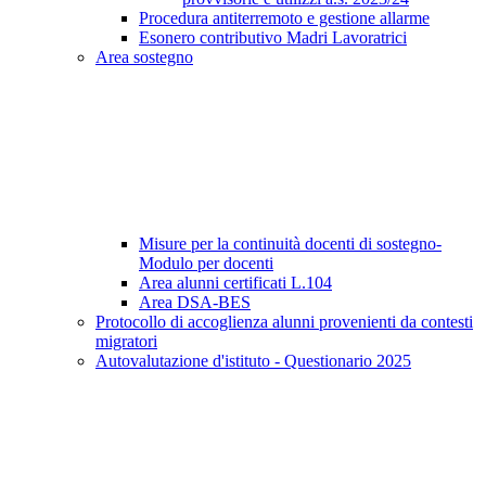
Procedura antiterremoto e gestione allarme
Esonero contributivo Madri Lavoratrici
Area sostegno
Misure per la continuità docenti di sostegno-
Modulo per docenti
Area alunni certificati L.104
Area DSA-BES
Protocollo di accoglienza alunni provenienti da contesti
migratori
Autovalutazione d'istituto - Questionario 2025