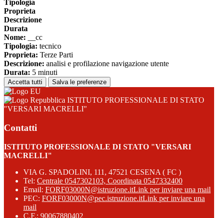
Tipologia
Proprieta
Descrizione
Durata
Nome:
__cc
Tipologia:
tecnico
Proprieta:
Terze Parti
Descrizione:
analisi e profilazione navigazione utente
Durata:
5 minuti
Accetta tutti
Salva le preferenze
ISTITUTO PROFESSIONALE DI STATO
"VERSARI MACRELLI"
Contatti
ISTITUTO PROFESSIONALE DI STATO "VERSARI
MACRELLI"
VIA G. SPADOLINI, 111, 47521 CESENA ( FC )
Tel:
Centrale 0547302103, Coordinata 0547332400
Email:
FORF03000N@istruzione.it
Link per inviare una mail
PEC:
FORF03000N@pec.istruzione.it
Link per inviare una
mail
C.F.: 90067880402