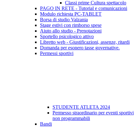
Classi prime Cultura spettacolo
PAGO IN RETE - Tutorial e comunicazioni
Modulo richiesta PC-TABLET
Borsa di studio Valzania
Stage estivi con rimborso spese
Aiuto allo studio - Prenotazioni
Sportello psicologico attivo
Libretto web - Giustificazioni, assenze, ritardi
Domanda per esonero tasse governative.
Permessi sportivi
STUDENTE ATLETA 2024
Permesso straordinario per eventi sportivi
non programmabili
Bandi