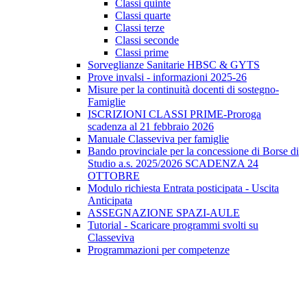
Classi quinte
Classi quarte
Classi terze
Classi seconde
Classi prime
Sorveglianze Sanitarie HBSC & GYTS
Prove invalsi - informazioni 2025-26
Misure per la continuità docenti di sostegno-
Famiglie
ISCRIZIONI CLASSI PRIME-Proroga
scadenza al 21 febbraio 2026
Manuale Classeviva per famiglie
Bando provinciale per la concessione di Borse di
Studio a.s. 2025/2026 SCADENZA 24
OTTOBRE
Modulo richiesta Entrata posticipata - Uscita
Anticipata
ASSEGNAZIONE SPAZI-AULE
Tutorial - Scaricare programmi svolti su
Classeviva
Programmazioni per competenze