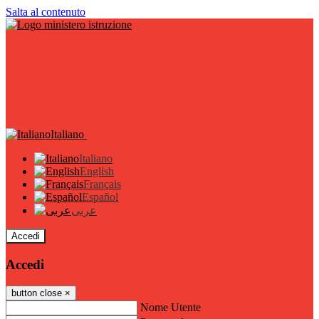
Salta al contenuto
Italiano
Italiano
English
Français
Español
عربى
Accedi
Accedi
button close
×
Nome Utente