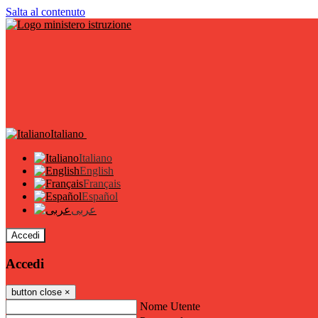
Salta al contenuto
Italiano
Italiano
English
Français
Español
عربى
Accedi
Accedi
button close
×
Nome Utente