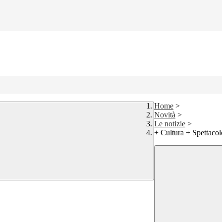
Home
>
Novità
>
Le notizie
>
+ Cultura + Spettacol