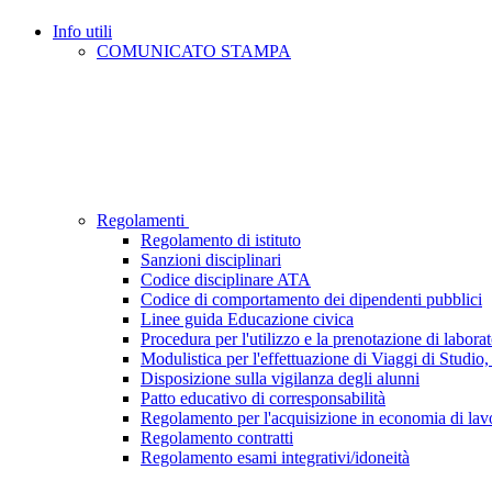
Info utili
COMUNICATO STAMPA
Regolamenti
Regolamento di istituto
Sanzioni disciplinari
Codice disciplinare ATA
Codice di comportamento dei dipendenti pubblici
Linee guida Educazione civica
Procedura per l'utilizzo e la prenotazione di laborat
Modulistica per l'effettuazione di Viaggi di Studio, 
Disposizione sulla vigilanza degli alunni
Patto educativo di corresponsabilità
Regolamento per l'acquisizione in economia di lavor
Regolamento contratti
Regolamento esami integrativi/idoneità