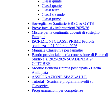
Classi quinte
Classi quarte
Classi terze
Classi seconde
Classi prime
Sorveglianze Sanitarie HBSC & GYTS
Prove invalsi - informazioni 2025-26
Misure per la continuità docenti di sostegno-
Famiglie
ISCRIZIONI CLASSI PRIME-Proroga
scadenza al 21 febbraio 2026
Manuale Classeviva per famiglie
Bando provinciale per la concessione di Borse di
Studio a.s. 2025/2026 SCADENZA 24
OTTOBRE
Modulo richiesta Entrata posticipata - Uscita
Anticipata
ASSEGNAZIONE SPAZI-AULE
Tutorial - Scaricare programmi svolti su
Classeviva
Programmazioni per competenze