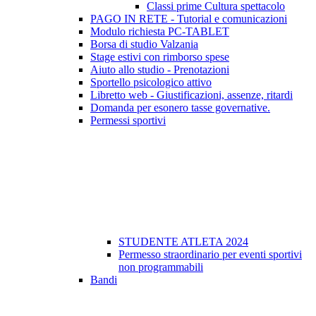
Classi prime Cultura spettacolo
PAGO IN RETE - Tutorial e comunicazioni
Modulo richiesta PC-TABLET
Borsa di studio Valzania
Stage estivi con rimborso spese
Aiuto allo studio - Prenotazioni
Sportello psicologico attivo
Libretto web - Giustificazioni, assenze, ritardi
Domanda per esonero tasse governative.
Permessi sportivi
STUDENTE ATLETA 2024
Permesso straordinario per eventi sportivi
non programmabili
Bandi