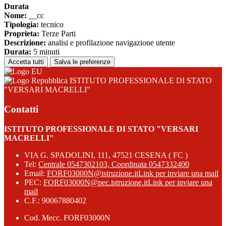
Durata
Nome:
__cc
Tipologia:
tecnico
Proprieta:
Terze Parti
Descrizione:
analisi e profilazione navigazione utente
Durata:
5 minuti
Accetta tutti
Salva le preferenze
ISTITUTO PROFESSIONALE DI STATO
"VERSARI MACRELLI"
Contatti
ISTITUTO PROFESSIONALE DI STATO "VERSARI
MACRELLI"
VIA G. SPADOLINI, 111, 47521 CESENA ( FC )
Tel:
Centrale 0547302103, Coordinata 0547332400
Email:
FORF03000N@istruzione.it
Link per inviare una mail
PEC:
FORF03000N@pec.istruzione.it
Link per inviare una
mail
C.F.: 90067880402
Cod. Mecc. FORF03000N