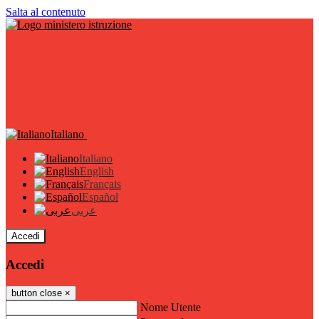
Salta al contenuto
Italiano
Italiano
English
Français
Español
عربى
Accedi
Accedi
button close
×
Nome Utente