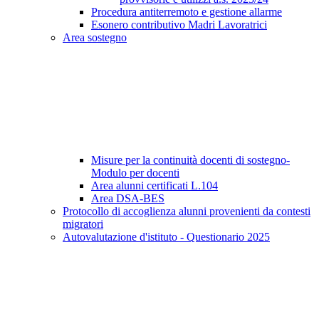
Procedura antiterremoto e gestione allarme
Esonero contributivo Madri Lavoratrici
Area sostegno
Misure per la continuità docenti di sostegno-
Modulo per docenti
Area alunni certificati L.104
Area DSA-BES
Protocollo di accoglienza alunni provenienti da contesti
migratori
Autovalutazione d'istituto - Questionario 2025