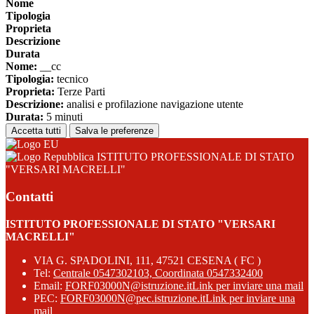
Nome
Tipologia
Proprieta
Descrizione
Durata
Nome:
__cc
Tipologia:
tecnico
Proprieta:
Terze Parti
Descrizione:
analisi e profilazione navigazione utente
Durata:
5 minuti
Accetta tutti
Salva le preferenze
ISTITUTO PROFESSIONALE DI STATO
"VERSARI MACRELLI"
Contatti
ISTITUTO PROFESSIONALE DI STATO "VERSARI
MACRELLI"
VIA G. SPADOLINI, 111, 47521 CESENA ( FC )
Tel:
Centrale 0547302103, Coordinata 0547332400
Email:
FORF03000N@istruzione.it
Link per inviare una mail
PEC:
FORF03000N@pec.istruzione.it
Link per inviare una
mail