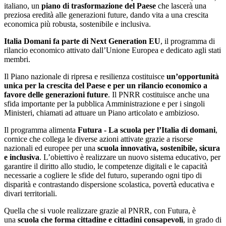
italiano, un
piano di trasformazione del Paese
che lascerà una
preziosa eredità alle generazioni future, dando vita a una crescita
economica più robusta, sostenibile e inclusiva.
Italia Domani fa parte di Next Generation EU
, il programma di
rilancio economico attivato dall’Unione Europea e dedicato agli stati
membri.
Il Piano nazionale di ripresa e resilienza costituisce
un’opportunità
unica per la crescita del Paese e per un rilancio economico a
favore delle generazioni future
. Il PNRR costituisce anche una
sfida importante per la pubblica Amministrazione e per i singoli
Ministeri, chiamati ad attuare un Piano articolato e ambizioso.
Il programma alimenta
Futura - La scuola per l’Italia di domani
,
cornice che collega le diverse azioni attivate grazie a risorse
nazionali ed europee per una
scuola innovativa, sostenibile, sicura
e inclusiva
. L’obiettivo è realizzare un nuovo sistema educativo, per
garantire il diritto allo studio, le competenze digitali e le capacità
necessarie a cogliere le sfide del futuro, superando ogni tipo di
disparità e contrastando dispersione scolastica, povertà educativa e
divari territoriali.
Quella che si vuole realizzare grazie al PNRR, con Futura, è
una
scuola che forma cittadine e cittadini consapevoli
, in grado di