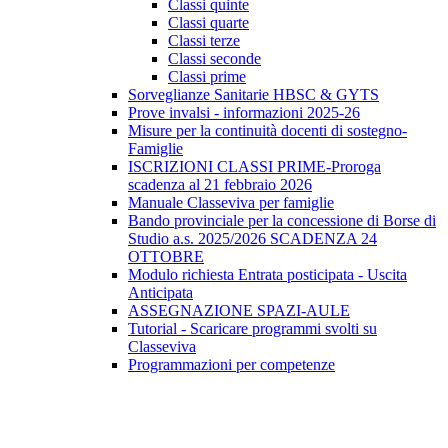
Classi quinte
Classi quarte
Classi terze
Classi seconde
Classi prime
Sorveglianze Sanitarie HBSC & GYTS
Prove invalsi - informazioni 2025-26
Misure per la continuità docenti di sostegno-
Famiglie
ISCRIZIONI CLASSI PRIME-Proroga
scadenza al 21 febbraio 2026
Manuale Classeviva per famiglie
Bando provinciale per la concessione di Borse di
Studio a.s. 2025/2026 SCADENZA 24
OTTOBRE
Modulo richiesta Entrata posticipata - Uscita
Anticipata
ASSEGNAZIONE SPAZI-AULE
Tutorial - Scaricare programmi svolti su
Classeviva
Programmazioni per competenze