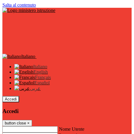
Salta al contenuto
Italiano
Italiano
English
Français
Español
عربى
Accedi
Accedi
button close
×
Nome Utente