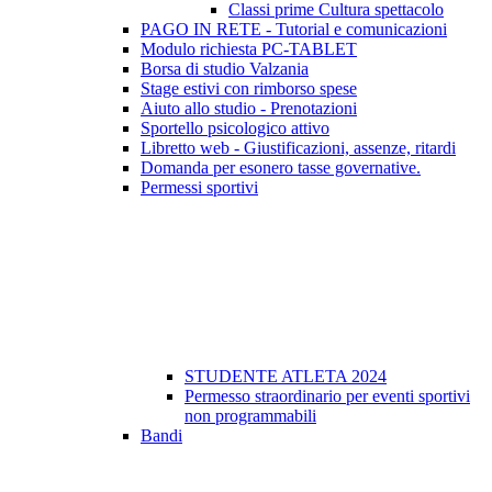
Classi prime Cultura spettacolo
PAGO IN RETE - Tutorial e comunicazioni
Modulo richiesta PC-TABLET
Borsa di studio Valzania
Stage estivi con rimborso spese
Aiuto allo studio - Prenotazioni
Sportello psicologico attivo
Libretto web - Giustificazioni, assenze, ritardi
Domanda per esonero tasse governative.
Permessi sportivi
STUDENTE ATLETA 2024
Permesso straordinario per eventi sportivi
non programmabili
Bandi