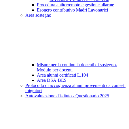
Procedura antiterremoto e gestione allarme
Esonero contributivo Madri Lavoratrici
Area sostegno
Misure per la continuità docenti di sostegno-
Modulo per docenti
Area alunni certificati L.104
Area DSA-BES
Protocollo di accoglienza alunni provenienti da contesti
migratori
Autovalutazione d'istituto - Questionario 2025