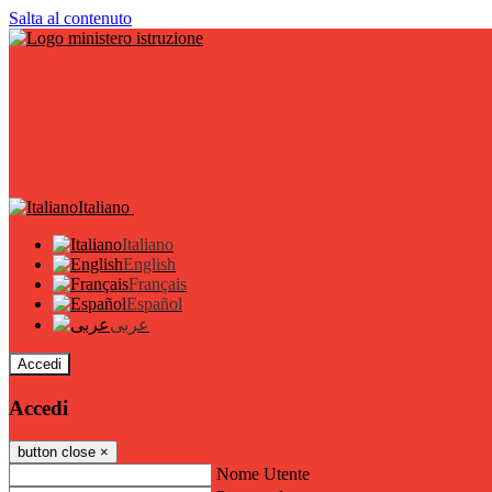
Salta al contenuto
Italiano
Italiano
English
Français
Español
عربى
Accedi
Accedi
button close
×
Nome Utente