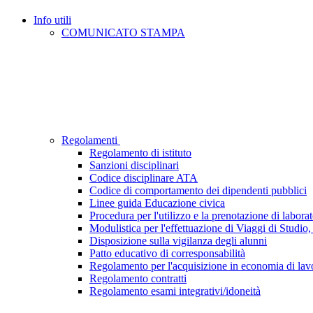
Info utili
COMUNICATO STAMPA
Regolamenti
Regolamento di istituto
Sanzioni disciplinari
Codice disciplinare ATA
Codice di comportamento dei dipendenti pubblici
Linee guida Educazione civica
Procedura per l'utilizzo e la prenotazione di laborat
Modulistica per l'effettuazione di Viaggi di Studio, 
Disposizione sulla vigilanza degli alunni
Patto educativo di corresponsabilità
Regolamento per l'acquisizione in economia di lavor
Regolamento contratti
Regolamento esami integrativi/idoneità