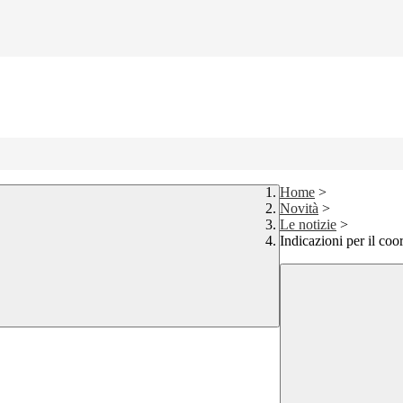
Home
>
Novità
>
Le notizie
>
Indicazioni per il coo