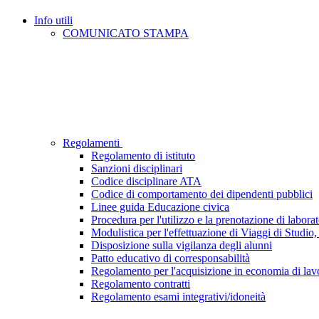
Info utili
COMUNICATO STAMPA
Regolamenti
Regolamento di istituto
Sanzioni disciplinari
Codice disciplinare ATA
Codice di comportamento dei dipendenti pubblici
Linee guida Educazione civica
Procedura per l'utilizzo e la prenotazione di laborat
Modulistica per l'effettuazione di Viaggi di Studio, 
Disposizione sulla vigilanza degli alunni
Patto educativo di corresponsabilità
Regolamento per l'acquisizione in economia di lavor
Regolamento contratti
Regolamento esami integrativi/idoneità