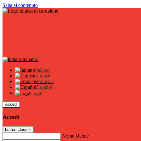
Salta al contenuto
Italiano
Italiano
English
Français
Español
عربى
Accedi
Accedi
button close
×
Nome Utente